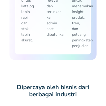
untuk
relevan,
untuk
katalog
dan
menemukan
lebih
teruskan
insight
rapi
ke
produk,
dan
admin
tren,
stok
saat
dan
lebih
dibutuhkan.
peluang
akurat.
peningkatan
penjualan.
Dipercaya oleh bisnis dari
berbagai industri