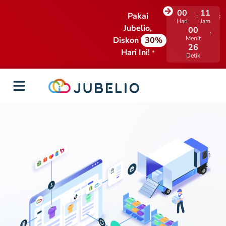
00
11
Pakai
Hari
Jam
Jubelio,
00
Menit
Diskon
30%
24
Hari Ini!
*
Detik