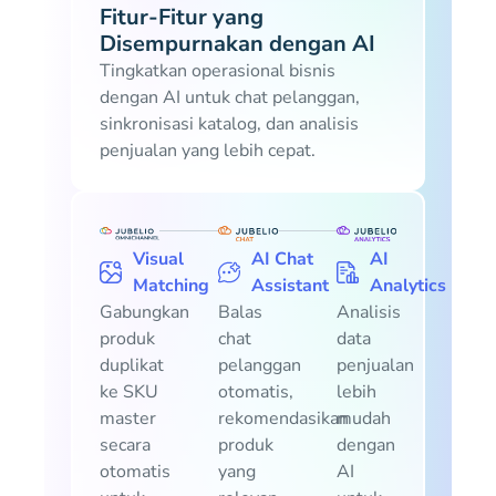
Fitur-Fitur yang
Disempurnakan dengan AI
Tingkatkan operasional bisnis
dengan AI untuk chat pelanggan,
sinkronisasi katalog, dan analisis
penjualan yang lebih cepat.
Visual
AI Chat
AI
Matching
Assistant
Analytics
Gabungkan
Balas
Analisis
produk
chat
data
duplikat
pelanggan
penjualan
ke SKU
otomatis,
lebih
master
rekomendasikan
mudah
secara
produk
dengan
otomatis
yang
AI