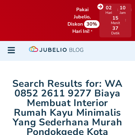
02
10
Pakai
Hari
Jam
Jubelio,
15
Menit
Diskon
30%
37
Hari Ini!
*
Detik
Search Results for: WA
0852 2611 9277 Biaya
Membuat Interior
Rumah Kayu Minimalis
Yang Sederhana Murah
Pondokgede Kota