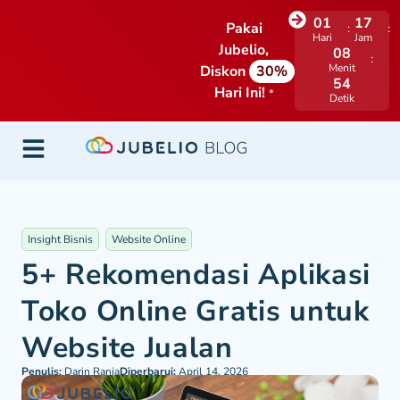
01
17
Pakai
Hari
Jam
Jubelio,
08
Menit
Diskon
30%
53
Hari Ini!
*
Detik
Insight Bisnis
Website Online
5+ Rekomendasi Aplikasi
Toko Online Gratis untuk
Website Jualan
Penulis:
Darin Rania
Diperbarui:
April 14, 2026