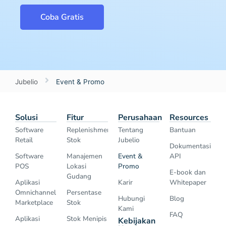
Coba Gratis
Jubelio
Event & Promo
Solusi
Fitur
Perusahaan
Resources
Software
Replenishment
Tentang
Bantuan
Retail
Stok
Jubelio
Dokumentasi
Software
Manajemen
Event &
API
POS
Lokasi
Promo
E-book dan
Gudang
Aplikasi
Karir
Whitepaper
Omnichannel
Persentase
Hubungi
Blog
Marketplace
Stok
Kami
FAQ
Aplikasi
Stok Menipis
Kebijakan