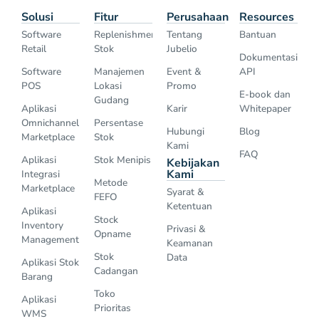
Solusi
Fitur
Perusahaan
Resources
Software
Replenishment
Tentang
Bantuan
Retail
Stok
Jubelio
Dokumentasi
Software
Manajemen
Event &
API
POS
Lokasi
Promo
E-book dan
Gudang
Aplikasi
Karir
Whitepaper
Omnichannel
Persentase
Hubungi
Blog
Marketplace
Stok
Kami
FAQ
Aplikasi
Stok Menipis
Kebijakan
Kami
Integrasi
Metode
Marketplace
Syarat &
FEFO
Ketentuan
Aplikasi
Stock
Inventory
Privasi &
Opname
Management
Keamanan
Stok
Data
Aplikasi Stok
Cadangan
Barang
Toko
Aplikasi
Prioritas
WMS