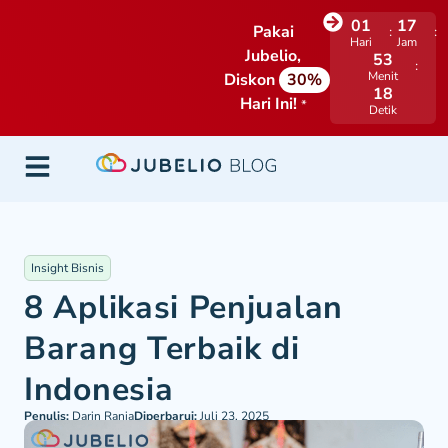
01
17
Pakai
Hari
Jam
Jubelio,
53
Menit
Diskon
30%
18
Hari Ini!
*
Detik
Insight Bisnis
8 Aplikasi Penjualan
Barang Terbaik di
Indonesia
Penulis:
Darin Rania
Diperbarui:
Juli 23, 2025