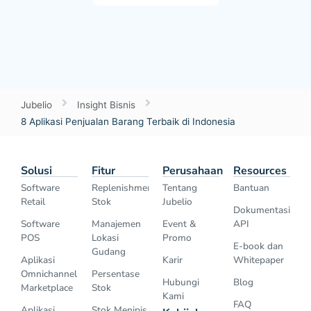
Jubelio
Insight Bisnis
8 Aplikasi Penjualan Barang Terbaik di Indonesia
Solusi
Fitur
Perusahaan
Resources
Software
Replenishment
Tentang
Bantuan
Retail
Stok
Jubelio
Dokumentasi
Software
Manajemen
Event &
API
POS
Lokasi
Promo
E-book dan
Gudang
Aplikasi
Karir
Whitepaper
Omnichannel
Persentase
Hubungi
Blog
Marketplace
Stok
Kami
FAQ
Aplikasi
Stok Menipis