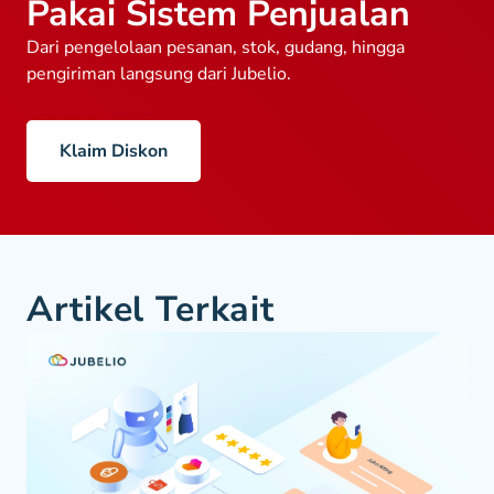
Pakai Sistem Penjualan
Dari pengelolaan pesanan, stok, gudang, hingga
pengiriman langsung dari Jubelio.
Klaim Diskon
Artikel Terkait