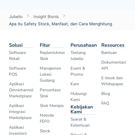
Jubelio
Insight Bisnis
Apa itu Safety Stock, Manfaat, dan Cara Menghitung
Solusi
Fitur
Perusahaan
Resources
Software
Replenishment
Tentang
Bantuan
Retail
Stok
Jubelio
Dokumentasi
Software
Manajemen
Event &
API
POS
Lokasi
Promo
E-book dan
Gudang
Aplikasi
Karir
Whitepaper
Omnichannel
Persentase
Hubungi
Blog
Marketplace
Stok
Kami
FAQ
Aplikasi
Stok Menipis
Kebijakan
Kami
Integrasi
Metode
Marketplace
Syarat &
FEFO
Ketentuan
Aplikasi
Stock
Inventory
Privasi &