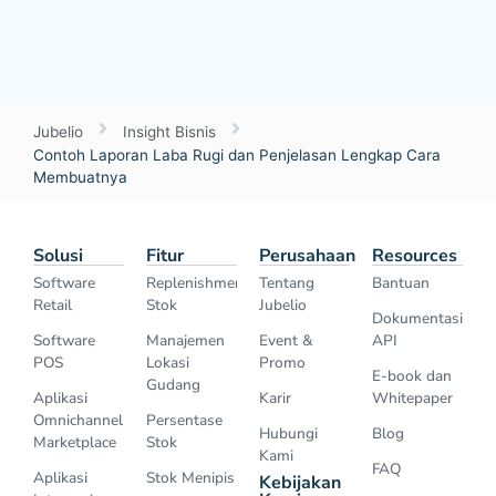
Jubelio
Insight Bisnis
Contoh Laporan Laba Rugi dan Penjelasan Lengkap Cara
Membuatnya
Solusi
Fitur
Perusahaan
Resources
Software
Replenishment
Tentang
Bantuan
Retail
Stok
Jubelio
Dokumentasi
Software
Manajemen
Event &
API
POS
Lokasi
Promo
E-book dan
Gudang
Aplikasi
Karir
Whitepaper
Omnichannel
Persentase
Hubungi
Blog
Marketplace
Stok
Kami
FAQ
Aplikasi
Stok Menipis
Kebijakan