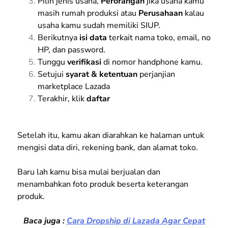
Pilih jenis usaha,
Perorangan
jika usaha kamu
masih rumah produksi atau
Perusahaan
kalau
usaha kamu sudah memiliki SIUP.
Berikutnya
isi data
terkait nama toko, email, no
HP, dan password.
Tunggu
verifikasi
di nomor handphone kamu.
Setujui
syarat & ketentuan
perjanjian
marketplace Lazada
Terakhir, klik
daftar
Setelah itu, kamu akan diarahkan ke halaman untuk
mengisi data diri, rekening bank, dan alamat toko.
Baru lah kamu bisa mulai berjualan dan
menambahkan foto produk beserta keterangan
produk.
Baca juga :
Cara Dropship di Lazada Agar Cepat