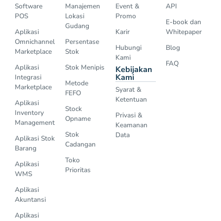
Software
Manajemen
Event &
API
POS
Lokasi
Promo
E-book dan
Gudang
Aplikasi
Karir
Whitepaper
Omnichannel
Persentase
Hubungi
Blog
Marketplace
Stok
Kami
FAQ
Aplikasi
Stok Menipis
Kebijakan
Kami
Integrasi
Metode
Marketplace
Syarat &
FEFO
Ketentuan
Aplikasi
Stock
Inventory
Privasi &
Opname
Management
Keamanan
Stok
Data
Aplikasi Stok
Cadangan
Barang
Toko
Aplikasi
Prioritas
WMS
Aplikasi
Akuntansi
Aplikasi