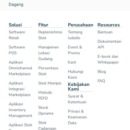
Dagang
Solusi
Fitur
Perusahaan
Resources
Software
Replenishment
Tentang
Bantuan
Retail
Stok
Jubelio
Dokumentasi
Software
Manajemen
Event &
API
POS
Lokasi
Promo
E-book dan
Gudang
Aplikasi
Karir
Whitepaper
Omnichannel
Persentase
Hubungi
Blog
Marketplace
Stok
Kami
FAQ
Aplikasi
Stok Menipis
Kebijakan
Kami
Integrasi
Metode
Marketplace
Syarat &
FEFO
Ketentuan
Aplikasi
Stock
Inventory
Privasi &
Opname
Management
Keamanan
Stok
Data
Aplikasi Stok
Cadangan