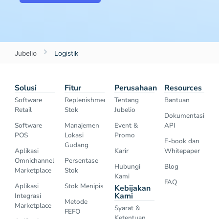
Jubelio
Logistik
Solusi
Fitur
Perusahaan
Resources
Software
Replenishment
Tentang
Bantuan
Retail
Stok
Jubelio
Dokumentasi
Software
Manajemen
Event &
API
POS
Lokasi
Promo
E-book dan
Gudang
Aplikasi
Karir
Whitepaper
Omnichannel
Persentase
Hubungi
Blog
Marketplace
Stok
Kami
FAQ
Aplikasi
Stok Menipis
Kebijakan
Kami
Integrasi
Metode
Marketplace
Syarat &
FEFO
Ketentuan