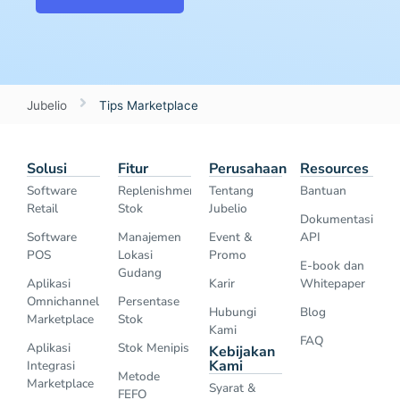
Jubelio
Tips Marketplace
Solusi
Fitur
Perusahaan
Resources
Software
Replenishment
Tentang
Bantuan
Retail
Stok
Jubelio
Dokumentasi
Software
Manajemen
Event &
API
POS
Lokasi
Promo
E-book dan
Gudang
Aplikasi
Karir
Whitepaper
Omnichannel
Persentase
Hubungi
Blog
Marketplace
Stok
Kami
FAQ
Aplikasi
Stok Menipis
Kebijakan
Kami
Integrasi
Metode
Marketplace
Syarat &
FEFO