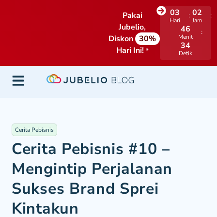
03
02
Pakai
Hari
Jam
Jubelio,
46
Menit
Diskon
30%
33
Hari Ini!
*
Detik
Cerita Pebisnis
Cerita Pebisnis #10 –
Mengintip Perjalanan
Sukses Brand Sprei
Kintakun