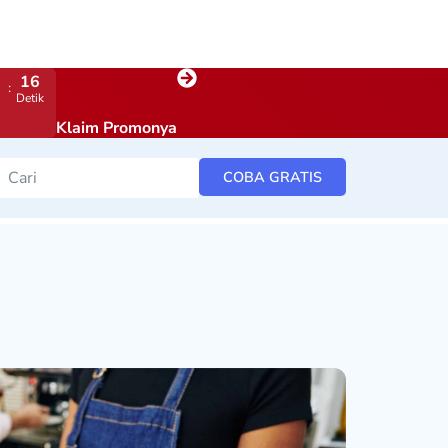
14
Detik
Klaim Promonya
COBA GRATIS