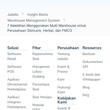
Jubelio
Insight Bisnis
Warehouse Management System
7 Kelebihan Menggunakan Multi Warehouse untuk
Perusahaan Skincare, Herbal, dan FMCG
Solusi
Fitur
Perusahaan
Resources
Software
Replenishment
Tentang
Bantuan
Retail
Stok
Jubelio
Dokumentasi
Software
Manajemen
Event &
API
POS
Lokasi
Promo
E-book dan
Gudang
Aplikasi
Karir
Whitepaper
Omnichannel
Persentase
Hubungi
Blog
Marketplace
Stok
Kami
FAQ
Aplikasi
Stok Menipis
Kebijakan
Kami
Integrasi
Metode
Marketplace
Syarat &
FEFO