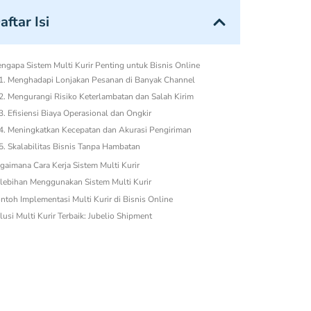
aftar Isi
ngapa Sistem Multi Kurir Penting untuk Bisnis Online
1. Menghadapi Lonjakan Pesanan di Banyak Channel
2. Mengurangi Risiko Keterlambatan dan Salah Kirim
3. Efisiensi Biaya Operasional dan Ongkir
4. Meningkatkan Kecepatan dan Akurasi Pengiriman
5. Skalabilitas Bisnis Tanpa Hambatan
6. Pengalaman Pelanggan Lebih Baik dan Transparan
7. Integrasi Data dan Pelaporan Lebih Akurat
8. Mendukung Model Bisnis Omnichannel dan Social
Commerce
9. Menjaga Reputasi dan Rating Toko
gaimana Cara Kerja Sistem Multi Kurir
lebihan Menggunakan Sistem Multi Kurir
ntoh Implementasi Multi Kurir di Bisnis Online
lusi Multi Kurir Terbaik: Jubelio Shipment