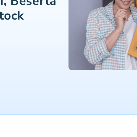
i, Beserta
tock