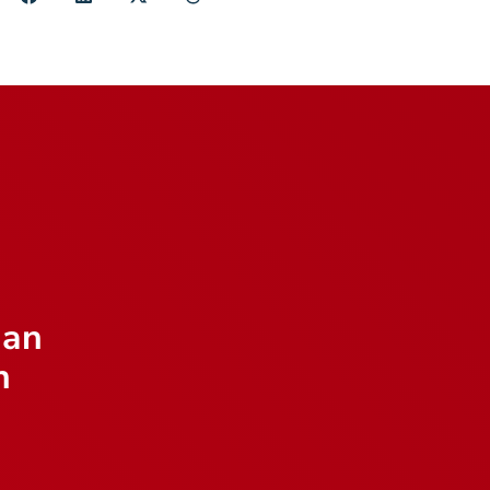
aan
n