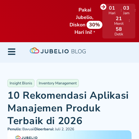
01
03
Pakai
Hari
Jam
Jubelio,
21
Menit
Diskon
30%
57
Hari Ini!
*
Detik
Insight Bisnis
Inventory Management
10 Rekomendasi Aplikasi
Manajemen Produk
Terbaik di 2026
Penulis:
Bayuaji
Diperbarui:
Juli 2, 2026