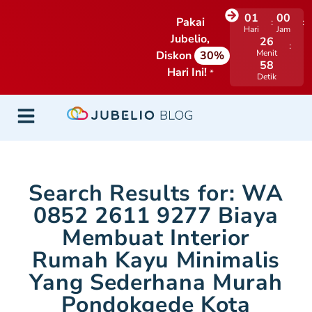
01
00
Pakai
Hari
Jam
Jubelio,
26
Menit
Diskon
30%
57
Hari Ini!
*
Detik
Search Results for: WA
0852 2611 9277 Biaya
Membuat Interior
Rumah Kayu Minimalis
Yang Sederhana Murah
Pondokgede Kota