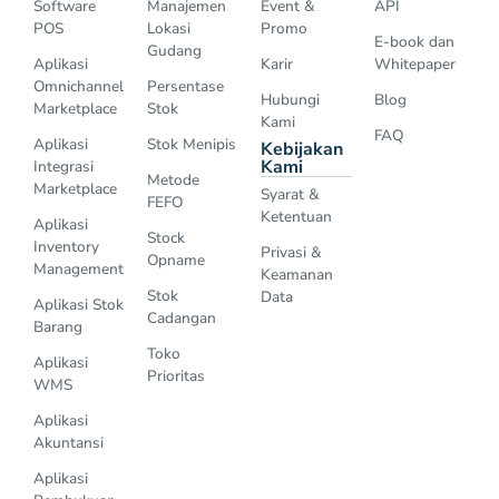
Software
Manajemen
Event &
API
POS
Lokasi
Promo
E-book dan
Gudang
Aplikasi
Karir
Whitepaper
Omnichannel
Persentase
Hubungi
Blog
Marketplace
Stok
Kami
FAQ
Aplikasi
Stok Menipis
Kebijakan
Kami
Integrasi
Metode
Marketplace
Syarat &
FEFO
Ketentuan
Aplikasi
Stock
Inventory
Privasi &
Opname
Management
Keamanan
Stok
Data
Aplikasi Stok
Cadangan
Barang
Toko
Aplikasi
Prioritas
WMS
Aplikasi
Akuntansi
Aplikasi