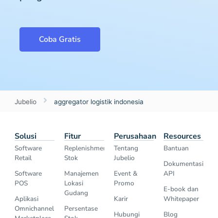
Coba Gratis
Jubelio
aggregator logistik indonesia
Solusi
Fitur
Perusahaan
Resources
Software
Replenishment
Tentang
Bantuan
Retail
Stok
Jubelio
Dokumentasi
Software
Manajemen
Event &
API
POS
Lokasi
Promo
E-book dan
Gudang
Aplikasi
Karir
Whitepaper
Omnichannel
Persentase
Hubungi
Blog