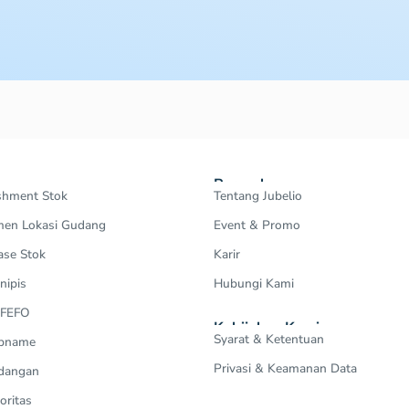
Perusahaan
shment Stok
Tentang Jubelio
en Lokasi Gudang
Event & Promo
ase Stok
Karir
nipis
Hubungi Kami
 FEFO
Kebijakan Kami
Syarat & Ketentuan
Opname
Privasi & Keamanan Data
dangan
oritas