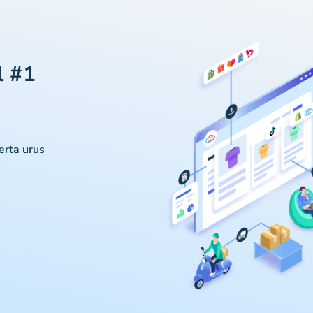
l #1
serta urus