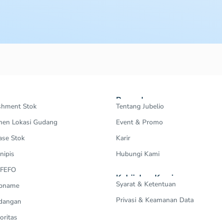
Perusahaan
shment Stok
Tentang Jubelio
en Lokasi Gudang
Event & Promo
ase Stok
Karir
nipis
Hubungi Kami
 FEFO
Kebijakan Kami
Syarat & Ketentuan
Opname
Privasi & Keamanan Data
dangan
oritas