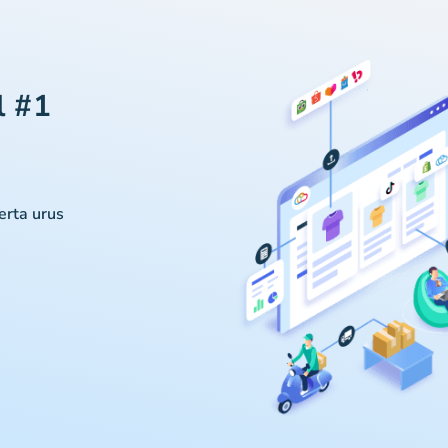
l #1
serta urus