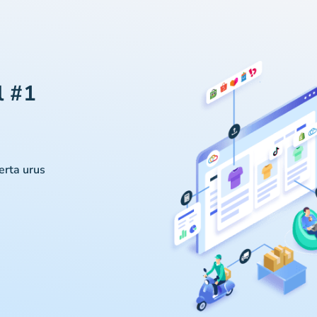
l #1
serta urus