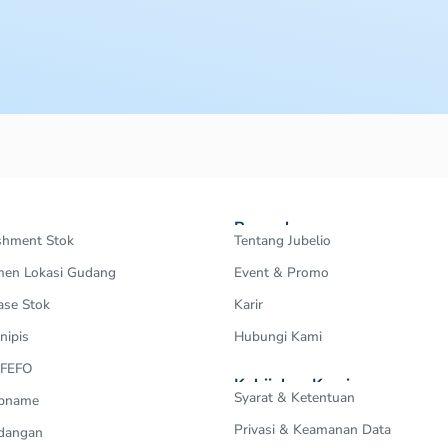
Perusahaan
shment Stok
Tentang Jubelio
en Lokasi Gudang
Event & Promo
ase Stok
Karir
nipis
Hubungi Kami
 FEFO
Kebijakan Kami
Syarat & Ketentuan
Opname
Privasi & Keamanan Data
dangan