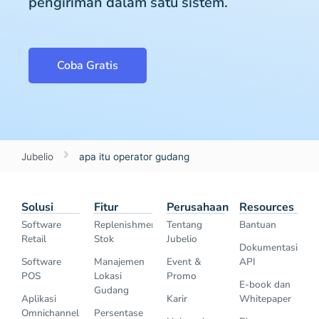
pengiriman dalam satu sistem.
Coba Gratis
Jubelio
apa itu operator gudang
Solusi
Fitur
Perusahaan
Resources
Software
Replenishment
Tentang
Bantuan
Retail
Stok
Jubelio
Dokumentasi
Software
Manajemen
Event &
API
POS
Lokasi
Promo
E-book dan
Gudang
Aplikasi
Karir
Whitepaper
Omnichannel
Persentase