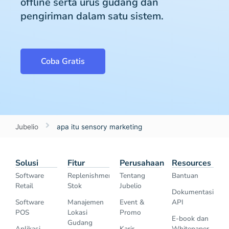
offline serta urus gudang dan
pengiriman dalam satu sistem.
Coba Gratis
Jubelio
apa itu sensory marketing
Solusi
Fitur
Perusahaan
Resources
Software
Replenishment
Tentang
Bantuan
Retail
Stok
Jubelio
Dokumentasi
Software
Manajemen
Event &
API
POS
Lokasi
Promo
E-book dan
Gudang
Aplikasi
Karir
Whitepaper