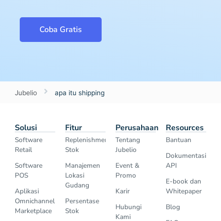
Coba Gratis
Jubelio
apa itu shipping
Solusi
Fitur
Perusahaan
Resources
Software
Replenishment
Tentang
Bantuan
Retail
Stok
Jubelio
Dokumentasi
Software
Manajemen
Event &
API
POS
Lokasi
Promo
E-book dan
Gudang
Aplikasi
Karir
Whitepaper
Omnichannel
Persentase
Hubungi
Blog
Marketplace
Stok
Kami