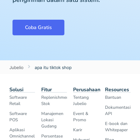
Coba Gratis
Jubelio
apa itu tiktok shop
Solusi
Fitur
Perusahaan
Resources
Software
Replenishment
Tentang
Bantuan
Retail
Stok
Jubelio
Dokumentasi
Software
Manajemen
Event &
API
POS
Lokasi
Promo
E-book dan
Gudang
Aplikasi
Karir
Whitepaper
Omnichannel
Persentase
Hubungi
Blog