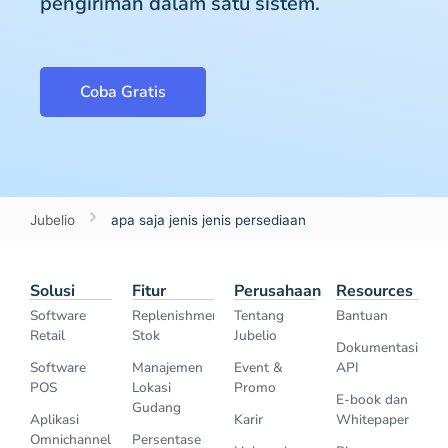
pengiriman dalam satu sistem.
Coba Gratis
Jubelio
apa saja jenis jenis persediaan
Solusi
Fitur
Perusahaan
Resources
Software
Replenishment
Tentang
Bantuan
Retail
Stok
Jubelio
Dokumentasi
Software
Manajemen
Event &
API
POS
Lokasi
Promo
E-book dan
Gudang
Aplikasi
Karir
Whitepaper
Omnichannel
Persentase