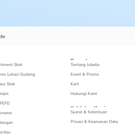
dle
Perusahaan
shment Stok
Tentang Jubelio
en Lokasi Gudang
Event & Promo
ase Stok
Karir
nipis
Hubungi Kami
 FEFO
Kebijakan Kami
Syarat & Ketentuan
Opname
Privasi & Keamanan Data
dangan
oritas