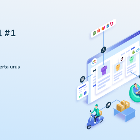
l #1
serta urus