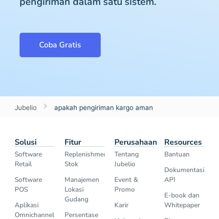
pengiriman dalam satu sistem.
Coba Gratis
Jubelio
apakah pengiriman kargo aman
Solusi
Fitur
Perusahaan
Resources
Software
Replenishment
Tentang
Bantuan
Retail
Stok
Jubelio
Dokumentasi
Software
Manajemen
Event &
API
POS
Lokasi
Promo
E-book dan
Gudang
Aplikasi
Karir
Whitepaper
Omnichannel
Persentase