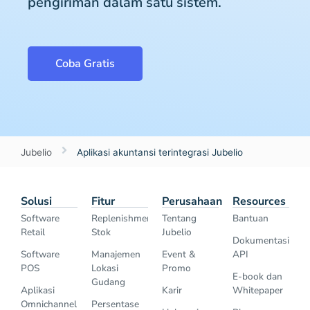
pengiriman dalam satu sistem.
Coba Gratis
Jubelio
Aplikasi akuntansi terintegrasi Jubelio
Solusi
Fitur
Perusahaan
Resources
Software
Replenishment
Tentang
Bantuan
Retail
Stok
Jubelio
Dokumentasi
Software
Manajemen
Event &
API
POS
Lokasi
Promo
E-book dan
Gudang
Aplikasi
Karir
Whitepaper
Omnichannel
Persentase