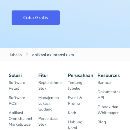
Coba Gratis
Jubelio
aplikasi akuntansi ukm
Solusi
Fitur
Perusahaan
Resources
Software
Replenishment
Tentang
Bantuan
Retail
Stok
Jubelio
Dokumentasi
Software
Manajemen
Event &
API
POS
Lokasi
Promo
E-book dan
Gudang
Aplikasi
Karir
Whitepaper
Omnichannel
Persentase
Hubungi
Blog
Marketplace
Stok
Kami