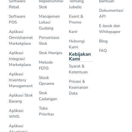
Software
Replenishment
Tentang
Bantuan
Retail
Stok
Jubelio
Dokumentasi
Software
Manajemen
Event &
API
POS
Lokasi
Promo
E-book dan
Gudang
Aplikasi
Karir
Whitepaper
Omnichannel
Persentase
Hubungi
Blog
Marketplace
Stok
Kami
FAQ
Aplikasi
Stok Menipis
Kebijakan
Kami
Integrasi
Metode
Marketplace
Syarat &
FEFO
Ketentuan
Aplikasi
Stock
Inventory
Privasi &
Opname
Management
Keamanan
Stok
Data
Aplikasi Stok
Cadangan
Barang
Toko
Aplikasi
Prioritas
WMS
Aplikasi
Akuntansi