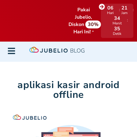
06
21
Pakai
Hari
Jam
Jubelio,
34
Menit
Diskon
30%
34
Hari Ini!
*
Detik
aplikasi kasir android
offline