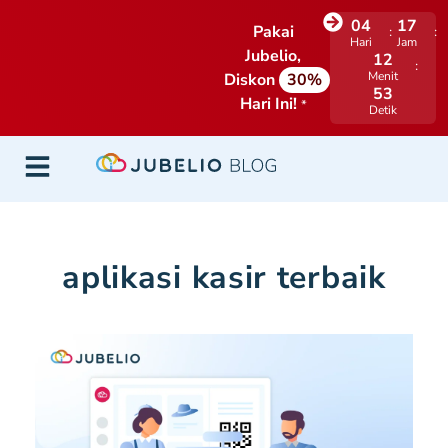
04
17
Pakai
Hari
Jam
Jubelio,
12
Menit
Diskon
30%
51
Hari Ini!
*
Detik
aplikasi kasir terbaik