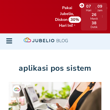
07
09
Pakai
Hari
Jam
Jubelio,
26
Menit
Diskon
30%
37
Hari Ini!
*
Detik
aplikasi pos sistem