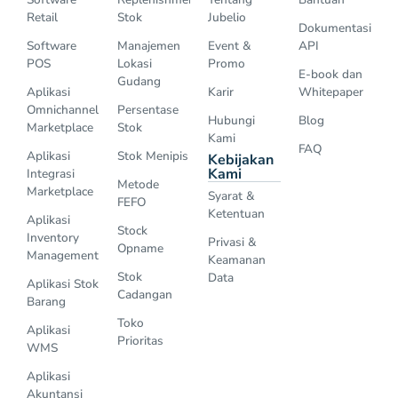
Retail
Stok
Jubelio
Dokumentasi
Software
Manajemen
Event &
API
POS
Lokasi
Promo
E-book dan
Gudang
Aplikasi
Karir
Whitepaper
Omnichannel
Persentase
Hubungi
Blog
Marketplace
Stok
Kami
FAQ
Aplikasi
Stok Menipis
Kebijakan
Kami
Integrasi
Metode
Marketplace
Syarat &
FEFO
Ketentuan
Aplikasi
Stock
Inventory
Privasi &
Opname
Management
Keamanan
Stok
Data
Aplikasi Stok
Cadangan
Barang
Toko
Aplikasi
Prioritas
WMS
Aplikasi
Akuntansi