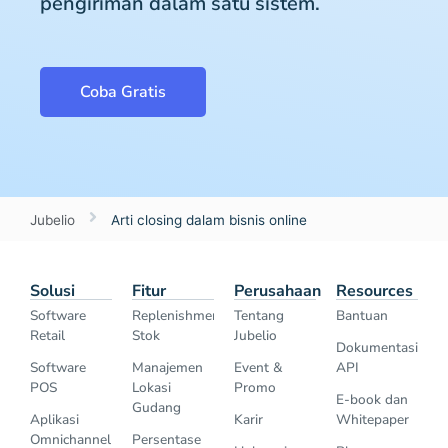
pengiriman dalam satu sistem.
Coba Gratis
Jubelio
Arti closing dalam bisnis online
Solusi
Fitur
Perusahaan
Resources
Software
Replenishment
Tentang
Bantuan
Retail
Stok
Jubelio
Dokumentasi
Software
Manajemen
Event &
API
POS
Lokasi
Promo
E-book dan
Gudang
Aplikasi
Karir
Whitepaper
Omnichannel
Persentase