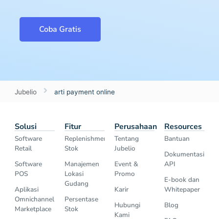
Coba Gratis
Jubelio
arti payment online
Solusi
Fitur
Perusahaan
Resources
Software
Replenishment
Tentang
Bantuan
Retail
Stok
Jubelio
Dokumentasi
Software
Manajemen
Event &
API
POS
Lokasi
Promo
E-book dan
Gudang
Aplikasi
Karir
Whitepaper
Omnichannel
Persentase
Hubungi
Blog
Marketplace
Stok
Kami