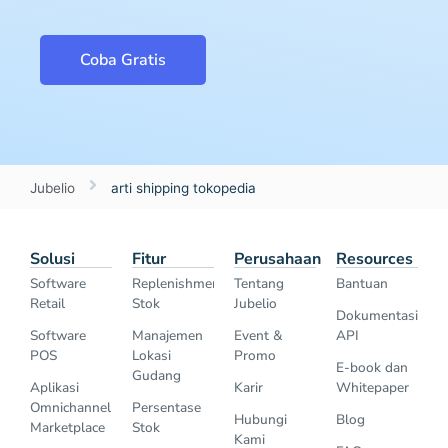
Coba Gratis
Jubelio
arti shipping tokopedia
Solusi
Fitur
Perusahaan
Resources
Software
Replenishment
Tentang
Bantuan
Retail
Stok
Jubelio
Dokumentasi
Software
Manajemen
Event &
API
POS
Lokasi
Promo
E-book dan
Gudang
Aplikasi
Karir
Whitepaper
Omnichannel
Persentase
Hubungi
Blog
Marketplace
Stok
Kami