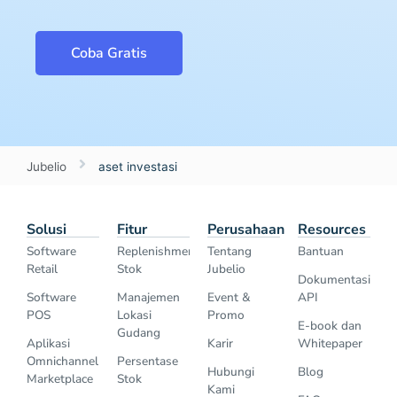
Coba Gratis
Jubelio
aset investasi
Solusi
Fitur
Perusahaan
Resources
Software
Replenishment
Tentang
Bantuan
Retail
Stok
Jubelio
Dokumentasi
Software
Manajemen
Event &
API
POS
Lokasi
Promo
E-book dan
Gudang
Aplikasi
Karir
Whitepaper
Omnichannel
Persentase
Hubungi
Blog
Marketplace
Stok
Kami