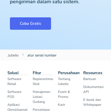
pengiriman dalam satu sistem.
Coba Gratis
Jubelio
atur serial number
Solusi
Fitur
Perusahaan
Resources
Software
Replenishment
Tentang
Bantuan
Retail
Stok
Jubelio
Dokumentasi
Software
Manajemen
Event &
API
POS
Lokasi
Promo
E-book dan
Gudang
Aplikasi
Karir
Whitepaper
Omnichannel
Persentase