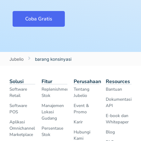
Coba Gratis
Jubelio
barang konsinyasi
Solusi
Fitur
Perusahaan
Resources
Software
Replenishment
Tentang
Bantuan
Retail
Stok
Jubelio
Dokumentasi
Software
Manajemen
Event &
API
POS
Lokasi
Promo
E-book dan
Gudang
Aplikasi
Karir
Whitepaper
Omnichannel
Persentase
Hubungi
Blog
Marketplace
Stok
Kami