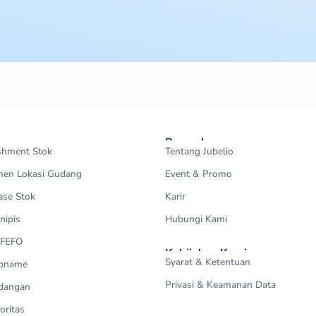
Perusahaan
shment Stok
Tentang Jubelio
en Lokasi Gudang
Event & Promo
ase Stok
Karir
nipis
Hubungi Kami
 FEFO
Kebijakan Kami
Syarat & Ketentuan
Opname
Privasi & Keamanan Data
dangan
oritas