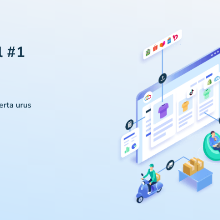
l #1
serta urus