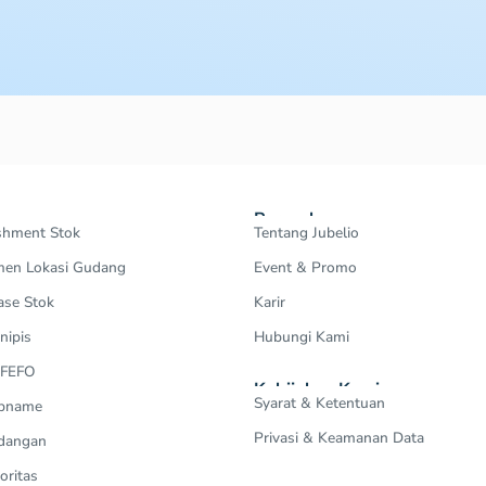
Perusahaan
shment Stok
Tentang Jubelio
en Lokasi Gudang
Event & Promo
ase Stok
Karir
nipis
Hubungi Kami
 FEFO
Kebijakan Kami
Syarat & Ketentuan
Opname
Privasi & Keamanan Data
dangan
oritas