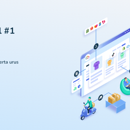
l #1
serta urus