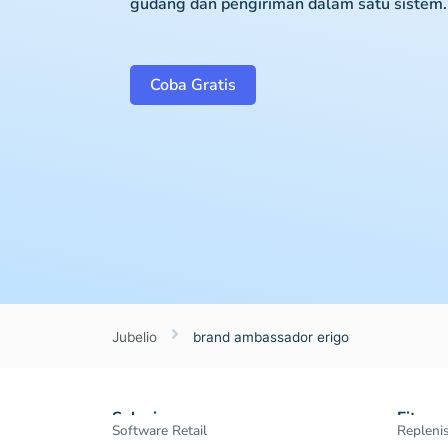
gudang dan pengiriman dalam satu sistem.
Coba Gratis
Jubelio
brand ambassador erigo
Solusi
Fitur
Software Retail
Repleni