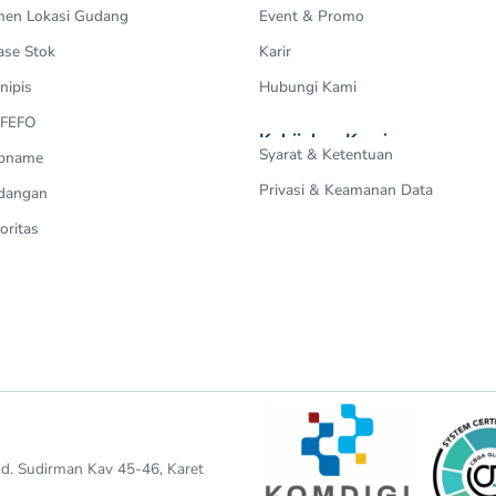
en Lokasi Gudang
Event & Promo
ase Stok
Karir
nipis
Hubungi Kami
 FEFO
Kebijakan Kami
Syarat & Ketentuan
Opname
Privasi & Keamanan Data
dangan
oritas
end. Sudirman Kav 45-46, Karet