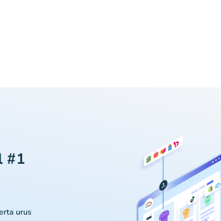
l #1
serta urus