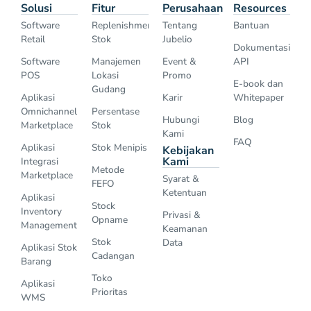
Solusi
Fitur
Perusahaan
Resources
Software
Replenishment
Tentang
Bantuan
Retail
Stok
Jubelio
Dokumentasi
Software
Manajemen
Event &
API
POS
Lokasi
Promo
E-book dan
Gudang
Aplikasi
Karir
Whitepaper
Omnichannel
Persentase
Hubungi
Blog
Marketplace
Stok
Kami
FAQ
Aplikasi
Stok Menipis
Kebijakan
Kami
Integrasi
Metode
Marketplace
Syarat &
FEFO
Ketentuan
Aplikasi
Stock
Inventory
Privasi &
Opname
Management
Keamanan
Stok
Data
Aplikasi Stok
Cadangan
Barang
Toko
Aplikasi
Prioritas
WMS