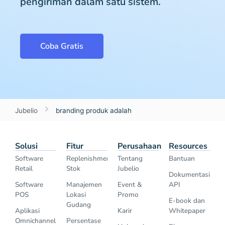
pengiriman dalam satu sistem.
Coba Gratis
Jubelio
branding produk adalah
Solusi
Fitur
Perusahaan
Resources
Software
Replenishment
Tentang
Bantuan
Retail
Stok
Jubelio
Dokumentasi
Software
Manajemen
Event &
API
POS
Lokasi
Promo
E-book dan
Gudang
Aplikasi
Karir
Whitepaper
Omnichannel
Persentase