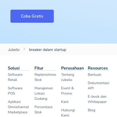
Coba Gratis
Jubelio
breaker dalam startup
Solusi
Fitur
Perusahaan
Resources
Software
Replenishment
Tentang
Bantuan
Retail
Stok
Jubelio
Dokumentasi
Software
Manajemen
Event &
API
POS
Lokasi
Promo
E-book dan
Gudang
Aplikasi
Karir
Whitepaper
Omnichannel
Persentase
Hubungi
Blog
Marketplace
Stok
Kami