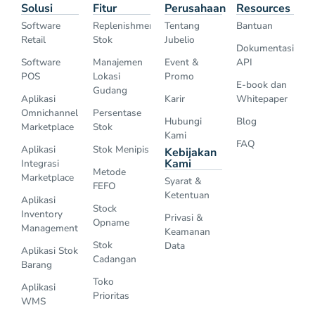
Solusi
Fitur
Perusahaan
Resources
Software
Replenishment
Tentang
Bantuan
Retail
Stok
Jubelio
Dokumentasi
Software
Manajemen
Event &
API
POS
Lokasi
Promo
E-book dan
Gudang
Aplikasi
Karir
Whitepaper
Omnichannel
Persentase
Hubungi
Blog
Marketplace
Stok
Kami
FAQ
Aplikasi
Stok Menipis
Kebijakan
Kami
Integrasi
Metode
Marketplace
Syarat &
FEFO
Ketentuan
Aplikasi
Stock
Inventory
Privasi &
Opname
Management
Keamanan
Stok
Data
Aplikasi Stok
Cadangan
Barang
Toko
Aplikasi
Prioritas
WMS