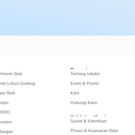
Perusahaan
shment Stok
Tentang Jubelio
en Lokasi Gudang
Event & Promo
ase Stok
Karir
nipis
Hubungi Kami
 FEFO
Kebijakan Kami
Syarat & Ketentuan
Opname
Privasi & Keamanan Data
dangan