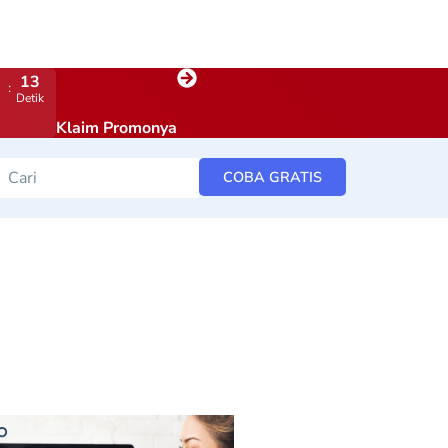
12
Detik
Klaim Promonya
COBA GRATIS