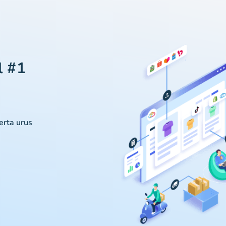
l #1
serta urus